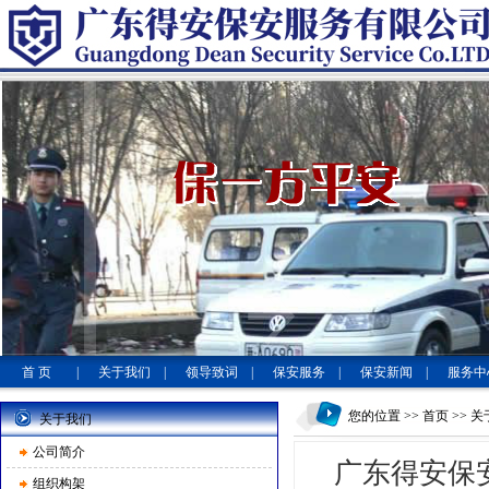
首 页
|
关于我们
|
领导致词
|
保安服务
|
保安新闻
|
服务中
您的位置 >>
首页
>> 
关于我们
公司简介
广东得安保
组织构架