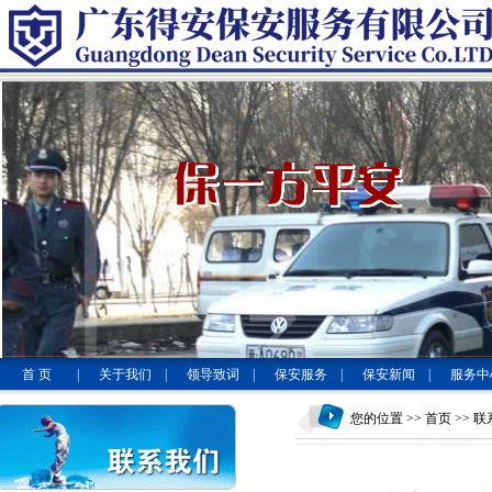
首 页
|
关于我们
|
领导致词
|
保安服务
|
保安新闻
|
服务中
您的位置 >>
首页
>> 