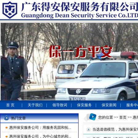
首 页
|
关于我们
|
领导致词
|
保安服务
|
保安新闻
|
服务中
您的位置 >>
首页
>> 
热门文章
惠州保安服务公司：用服务巩固和拓...
当选道德模范，为惠州保安
惠州保安服务公司，为中心城市的和...