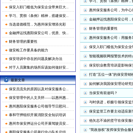
学习、贯彻《条例》精神，
保安入职门槛低为保安企业带来巨大...
惠州保安服务公司，为中心
学习、贯彻《条例》精神，搭建保安...
金融押运找惠阳保安公司，
当选道德模范，为惠州保安增添光彩
财务管理的重要性
金融押运找惠阳保安公司，优质、快...
惠州保安服务公司：用服务
财务管理的重要性
保安入职门槛低为保安企业
做安检工作要具备的能力
智能视频联网报警技术的特
保安培训中存在的问题及解决办法
保安职业教育培训是影响保
对于人员聚集的场所应该如何做好安...
打造“五位一体”的保安营
最新文章
如何解决我国保安理论研究
保安员流失的原因以及对保安服务公...
当保安有前途吗？
保安管理中的人文关怀——以惠州惠...
与时俱进，积极引领保安监
惠州惠阳保安服务公司领导节日慰问...
保安监管工作要主动适应新
泰和守押组织开展消防安全知识培训
他矢志不渝的坚守在保安服
惠州市保安押运分公司开展驾驶员安...
“简政放权”发挥保安协会服
惠阳保安服务公司举行中小队长总结...