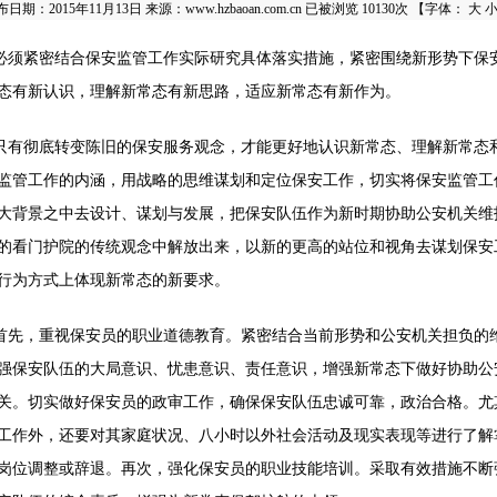
布日期：2015年11月13日
来源：
www.hzbaoan.com.cn
已被浏览 10130次 【字体：
大
必须紧密结合保安监管工作实际研究具体落实措施，紧密围绕新形势下保
态有新认识，理解新常态有新思路，适应新常态有新作为。
只有彻底转变陈旧的保安服务观念，才能更好地认识新常态、理解新常态
监管工作的内涵，用战略的思维谋划和定位保安工作，切实将保安监管工
大背景之中去设计、谋划与发展，把保安队伍作为新时期协助公安机关维
的看门护院的传统观念中解放出来，以新的更高的站位和视角去谋划保安
行为方式上体现新常态的新要求。
首先，重视保安员的职业道德教育。紧密结合当前形势和公安机关担负的
强保安队伍的大局意识、忧患意识、责任意识，增强新常态下做好协助公
关。切实做好保安员的政审工作，确保保安队伍忠诚可靠，政治合格。尤
工作外，还要对其家庭状况、八小时以外社会活动及现实表现等进行了解
岗位调整或辞退。再次，强化保安员的职业技能培训。采取有效措施不断